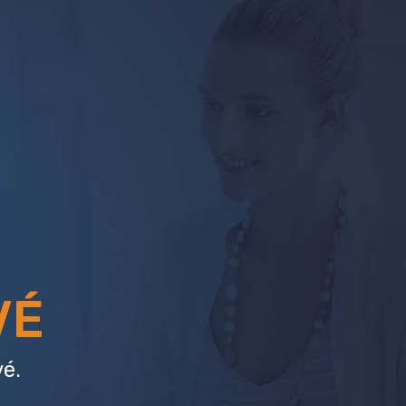
VÉ
é.